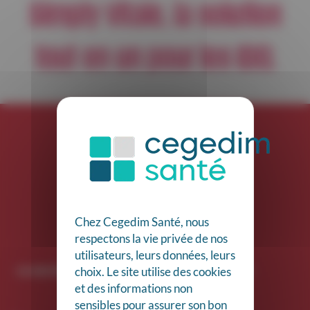
Simply Vitale, la solution
tout-en-un pour les IDEL
Ultra
OFF
Chez Cegedim Santé, nous
respectons la vie privée de nos
utilisateurs, leurs données, leurs
choix. Le site utilise des cookies
«
Les soins finissent, mais pas le reste. Simply s’en occupe pour moi.
»
et des informations non
sensibles pour assurer son bon