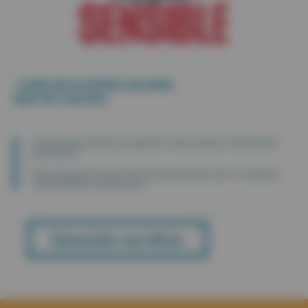
SENSIBLE
«
Je donne toute mon attention à mes patients,
Simply reste à mon écoute.
»
Chaque patient mérite votre attention. Heureusement, l’administratif
peut s’effacer.
Moins de paperasse, plus d’écoute, plus de présence pour vos patients
: Simply Vitale s’occupe du reste.
Demander une démo