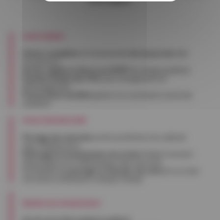
Journée optimisée
Vision complète
et instantanée
de la journée
dès
l’ouverture
Accès rapide et direct au DMP
de chaque patient
Gestion fluide des FSE
sans chargement et
déchargement
Facturation facilitée
grâce à un assistant cumul de
cotation
Partage d’information facilité
Partage des données
entre praticiens du cabinet
avec Médiynchro
Méssagerie instantanée sécurisée
Maiia Connect :
l’équivalent d’un WhatsApp mais sécurisé
Possibilité de
partager le dossier de soins
en un seul
clic (entre utilisateurs Simply Vitale)
Utilisation sans connexion internet
Accès aux informations patient