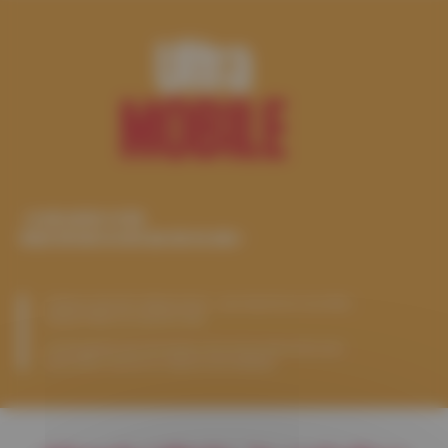
Ultra
MOBILE
«
Je suis partout à la fois.
Simply fait juste en sorte que tout me suive
»
Cabinet, domicile, déplacement… peu importe où vous êtes :
Simply Vitale s’occupe du reste.
C’est la gestion de votre temps, de vos tournées et de votre
facturation, tout en un, depuis votre tablette.