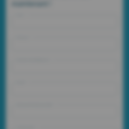
maintenant !
Nom *
Prénom *
Numéro de téléphone *
Email *
Adresse Professionnelle *
Code postal *