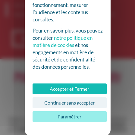
fonctionnement, mesurer
Suivi patient facilité, facturation rapide, dossiers à jour…
l'audience et les contenus
Simply Vitale prend le relais, pour que votre « off » soit un vrai off.
consultés.
Pour en savoir plus, vous pouvez
consulter
notre politique en
Demander une démo
matière de cookies
et nos
engagements en matière de
sécurité et de confidentialité
des données personnelles.
Pourquoi choisir Simply
Accepter et Fermer
Vitale ?
Continuer sans accepter
Paramétrer
Grâce à une
interface intuitive
, vous gérez votre activité en
toute sérénité. Une
tablette performante et ergonomique
,
avec
logiciel infirmier complet
et
lecteurs de carte Vitale et
CPS intégrés
.