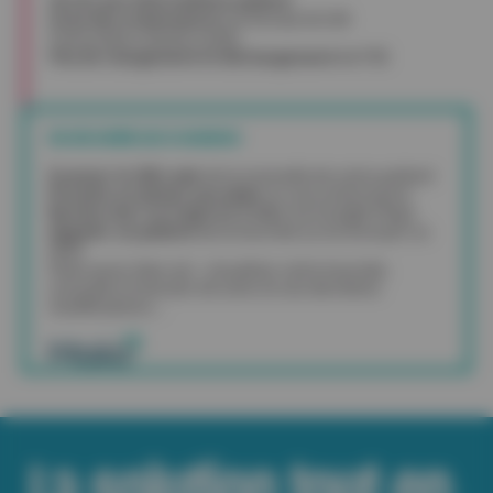
Scan des ordonnances
au format SCOR
Facturation d’actes isolés
Pas de chargement et déchargement
de FSE
Une ultra mobilité avec le smartphone
Scanner le QR code
de la mutuelle de votre patient
Prendre en photo une plaie
ou une ordonnance
Rechercher un trajet en 2 clics
via Google Maps
Appeler un patient
de la tournée ou lui envoyer un
SMS
Mais aussi, bien sûr : visualiser votre tournée,
consulter le dossier de soins et ses dernières
modifications…
La solution tout-en-