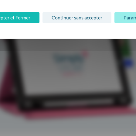
Présence terrain
(à proximité, à moins de 2h…)
pter et Fermer
Continuer sans accepter
Param