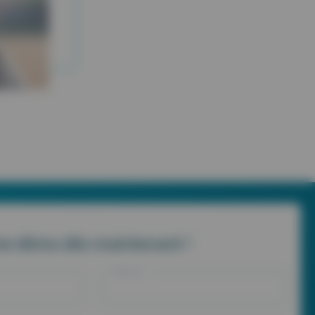
e démo dès maintenant !
Prénom *