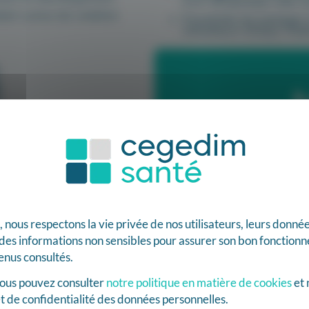
d’un WhatsApp mais sé
stant cumul de cotation
Possibilité de partager 
utilisateurs Simply Vital
Une ultra mobi
exion internet
Scanner le QR code d
Prendre en photo un
COR
Rechercher un trajet
ous respectons la vie privée de nos utilisateurs, leurs données,
Appeler un patient d
t de FSE
t des informations non sensibles pour assurer son bon fonctio
Mais aussi, bien sûr :
tenus consultés.
dossier de soins et s
 vous pouvez consulter
notre politique en matière de cookies
et 
t de confidentialité des données personnelles.
Eligible au FAMI