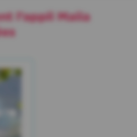
t l’appli Maiia
ées