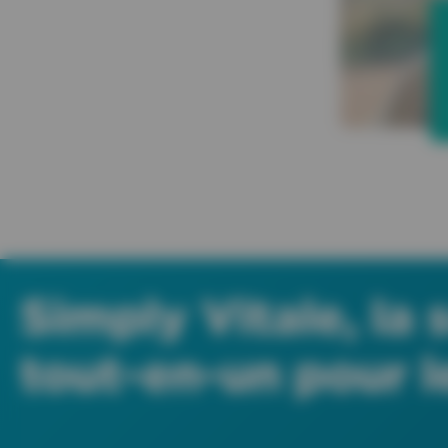
Simply Vitale, la 
tout-en-un pour l