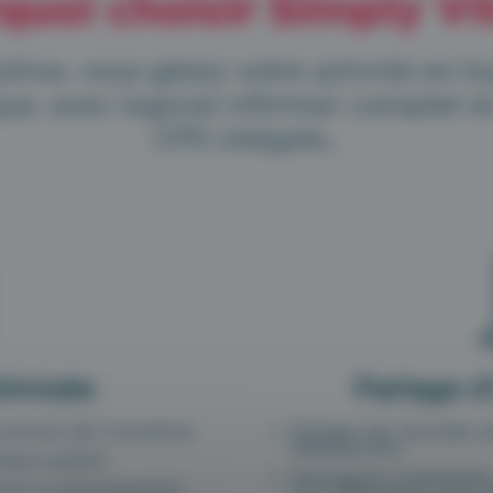
quoi choisir Simply Vit
itive, vous gérez votre activité en t
, avec logiciel infirmier complet et 
CPS intégrés..
timisée
Partage d’
journée dès l’ouverture
Partage des données en
MédiSynchro
aque patient
Messagerie instantanée
ment et déchargement