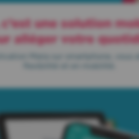
 c’est une solution mo
r alléger votre quotid
lication Maiia sur smartphone, vous a
flexibilité et en mobilité.