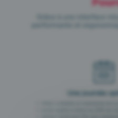
Pour
Grâce à une interface intu
performante et ergonomique
Une journée op
Vision complète et instantanée de la 
Accès rapide et direct au DMP de ch
Gestion fluide des FSE sans charge