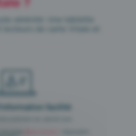
ale ?
oute sérénité. Une tablette
lecteurs de carte Vitale et
information facilité
tre praticiens du cabinet avec
 sécurisée
Maiia Connect
: l’équivalent