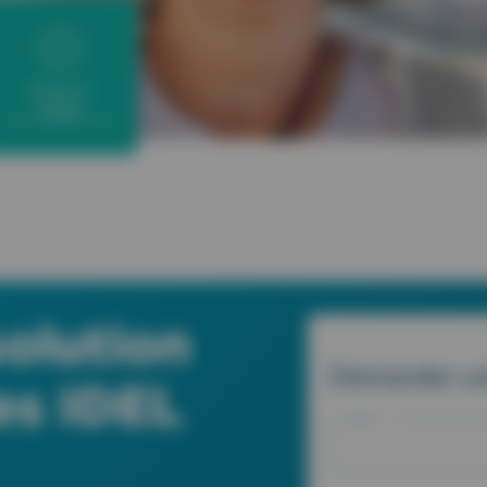
VOIR LA
VIDÉO
solution
Demander un
es IDEL
Nom *