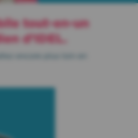
bile tout-en-un
ien d’IDEL.
llez encore plus loin en