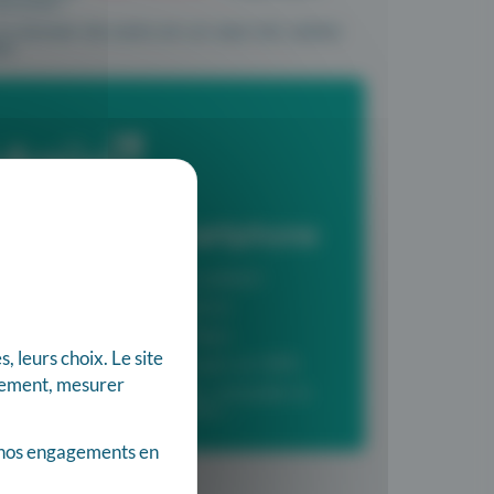
curisé !
le dossier de soins en un seul clic (entre
e)
lité avec le smartphone
e la mutuelle de votre patient
e plaie ou une ordonnance
 en 2 clics via Google Maps
 leurs choix. Le site
e la tournée ou lui envoyer un SMS
nnement, mesurer
 visualiser votre tournée, consulter le
es dernières modifications …
nos engagements en