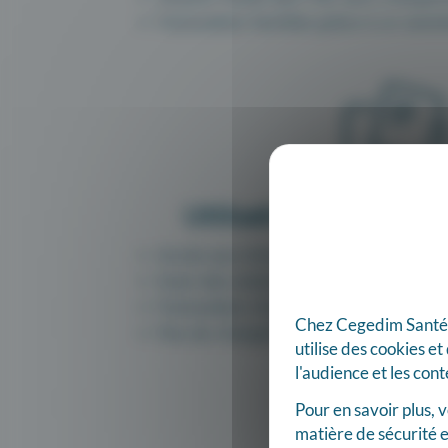
Facturation facilitée grâce à un assi
Utilisation sans conn
Accès aux informations patient
Scan des ordonnances au format S
Facturation d’actes isolés
Chez Cegedim Santé, n
Pas de chargement et déchargemen
utilise des cookies e
l'audience et les con
Pour en savoir plus,
matière de sécurité e