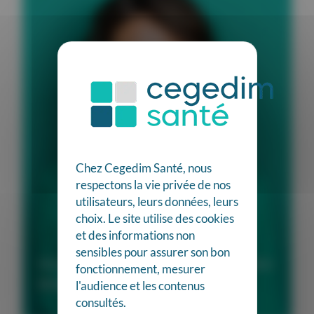
Chez Cegedim Santé, nous
respectons la vie privée de nos
utilisateurs, leurs données, leurs
Un
service client
à vos côtés et à votre
choix. Le site utilise des cookies
écoute
et des informations non
sensibles pour assurer son bon
fonctionnement, mesurer
l'audience et les contenus
consultés.