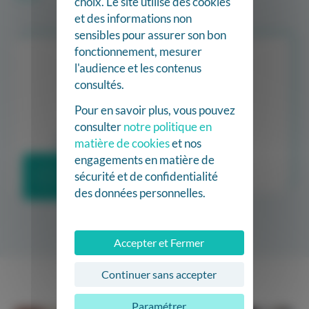
choix. Le site utilise des cookies
et des informations non
sensibles pour assurer son bon
fonctionnement, mesurer
l'audience et les contenus
consultés.
Pour en savoir plus, vous pouvez
consulter
notre politique en
matière de cookies
et nos
engagements en matière de
sécurité et de confidentialité
des données personnelles.
Accepter et Fermer
Continuer sans accepter
Paramétrer