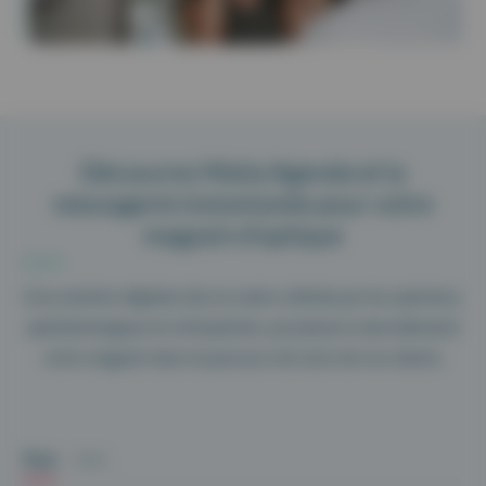
Découvrez Maiia Agenda et la
messagerie instantanée pour votre
magasin d’optique
Une solution digitale clés en mains utilisée par les opticiens,
ophtalmologues et orthoptistes, qui placera naturellement
votre magasin dans le parcours de soins de vos clients.
Tout
Web