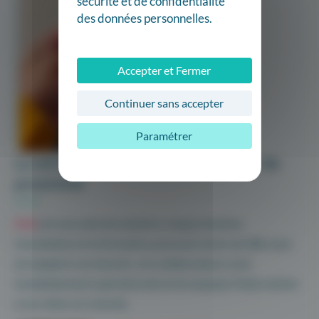
sécurité et de confidentialité
des données personnelles.
Accepter et Fermer
Continuer sans accepter
Paramétrer
La sérénité d’un accompagnement de
proximité
Maii
est une suite de solutions unique intuitive.
L’installation et la formation prennent moins de 48h, tout
est adapté à vos besoins, vos collaborateurs sont
immédiatement opérationnels et les équipes Maiia restent
à vos côtés sur la durée.