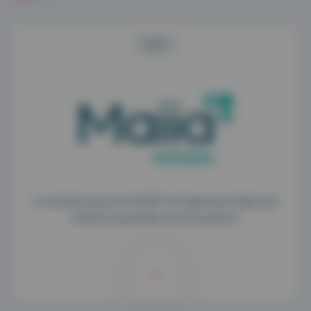
WEB
La solution de prise de RDV et d'agenda en ligne qui
facilite le quotidien de mes patients