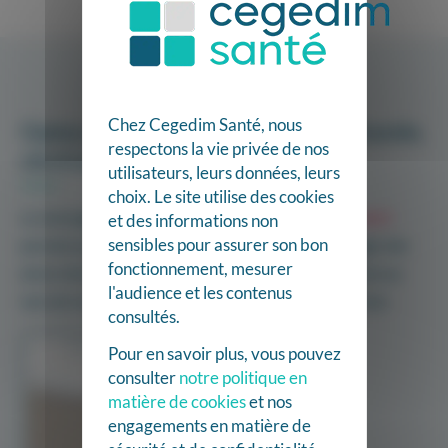
Chez Cegedim Santé, nous
Optez pour une messagerie instantanée,
respectons la vie privée de nos
clé d’une organisation fluide
utilisateurs, leurs données, leurs
choix. Le site utilise des cookies
La messagerie instantanée et sécurisée
Maiia Connect
et des informations non
sensibles pour assurer son bon
permet aux opticiens de communiquer et de partager des
fonctionnement, mesurer
devis, fiches clients, … très simplement et rapidement au
l'audience et les contenus
sein de votre magasin et de votre réseau de franchises.
consultés.
Pour en savoir plus, vous pouvez
consulter
notre politique en
matière de cookies
et nos
engagements en matière de