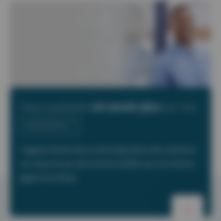
Vous souhaitez
en savoir plus
sur nos
solutions ?
Cegedim Santé met à votre disposition des solutions
sur-mesure avec des fonctionnalités qui vous feront
gagner du temps.