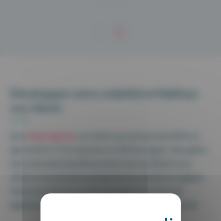
Développez votre visibilité et fidélisez
vos clients
Avec
Maiia Agenda
, vos clients peuvent prendre RDV en
ligne 24/24, 7/7 et reçoivent un SMS de rappel. Vous gérez
ainsi votre planning efficacement tout en offrant à vos
clients un accueil personnalisé dès leur entrée au magasin.
Maiia est présent sur votre site web et vous permet
également de partager des documents en toute sécurité.