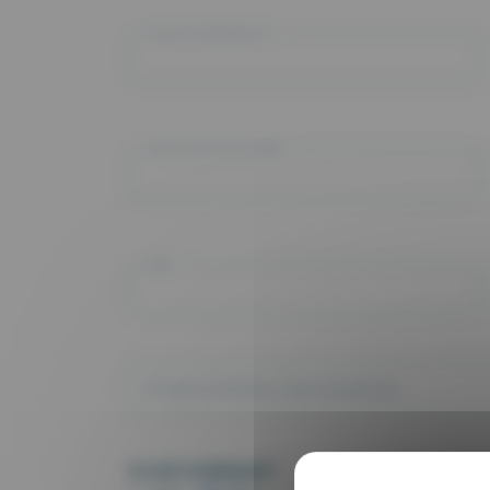
Numéro de téléphone *
Adresse Professionnelle *
Ville *
Je suis remplaçant*