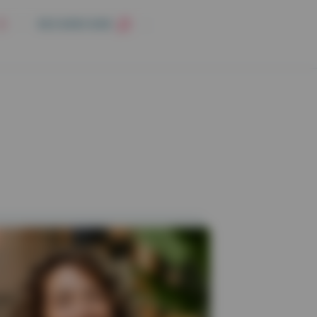
RECHERCHER
RO
RISE ET SECTEUR PUBLIC
MATÉRIEL ET SERVICES
ce prévoyance
Équipement informatique
ités Territoriales
Offre Télésecrétariat
ce santé
Claude Bernard
se – Santé au travail
n
étariat