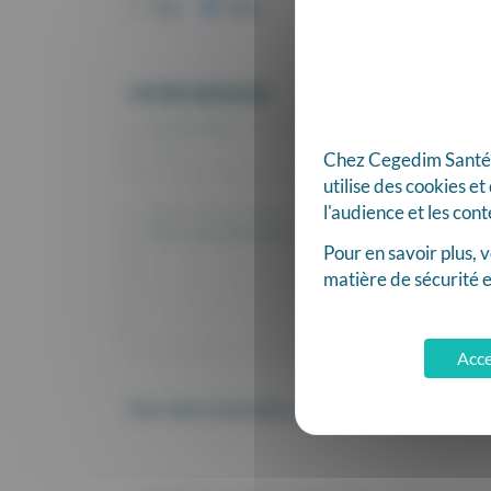
Oui
Non
VOTRE MESSAGE
Votre demande *
Chez Cegedim Santé, n
utilise des cookies e
l'audience et les con
Laissez-nous un message *
Pour en savoir plus,
matière de sécurité e
Acce
Pour toute réclamation ou demande d’information c