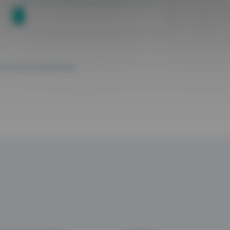
AJOUTER UN FICHIER - pdf/jpg/jpeg/png - 1Mo Max.
ns le cadre de la prise de contact.