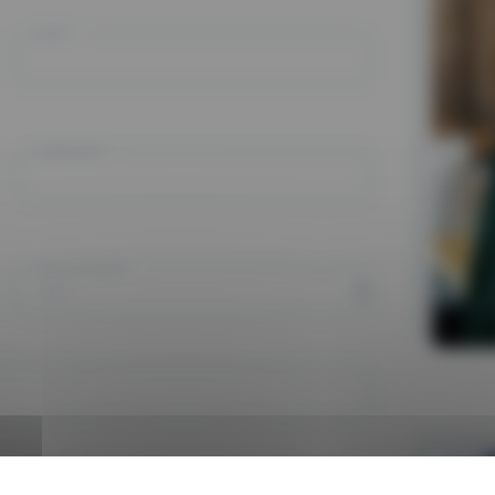
Email *
Code postal *
Votre profession *
Votre structure *