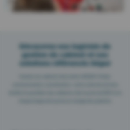
Découvrez nos logiciels de
gestion de cabinet et nos
solutions référencés Ségur
Gestion du cabinet, facturation SESAM-Vitale,
communication, coordination : notre suite de services
facilite le quotidien des médecins dès la prise de RDV et à
chaque étape de la prise en charge des patients.