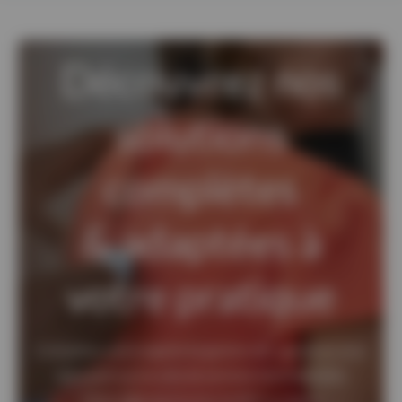
Découvrez nos
solutions
complètes
& adaptées à
votre pratique
Complétez votre logiciel de gestion de cabinet en vous
appuyant sur la suite de services interopérables
Maiia Agenda et prise de RDV en ligne,