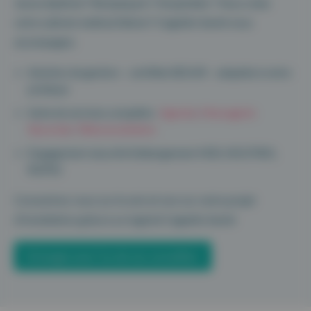
Jeune diplômé ? Remplaçant ? Hospitalier ? Vous créez
votre cabinet médical libéral ? Cegedim Santé vous
accompagne.
Solution de gestion – certifiée SEGUR – adaptée à votre
pratique
Suite de services complète :
Agenda
,
Messagerie
Sécurisée
,
Téléconsultation
Engagement sécurité (hébergement HDS, ISO27001,
RGPD)
Concentrez-vous sur le soin et non sur votre projet
d’installation grâce à un logiciel Cegedim Santé
Echangez avec l’un de nos conseillers