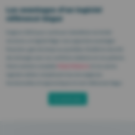
Les avantages d’un logiciel
référencé Ségur
Exigé en 2023 pour continuer à bénéficier du forfait
structure, un logiciel Ségur vous apportera avantages
financiers, gain de temps au quotidien, fluidité et sécurité
des échanges avec vos confrères médecins et vos patients.
Notre solution complète
Maiia Médecin
et nos autres
logiciels métiers remplissent tous les exigences
fonctionnelles et ergonomiques et sont référencés Ségur.
En savoir plus