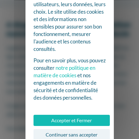
utilisateurs, leurs données, leurs
choix. Le site utilise des cookies
et des informations non
4 étapes pour choisir une solution
sensibles pour assurer son bon
numérique quand on est médecin
fonctionnement, mesurer
l'audience et les contenus
Logiciel de gestion, facturation, agenda et prise de RDV en
consultés.
ligne, téléconsultation, coordination, … bien s’équiper au
Pour en savoir plus, vous pouvez
moment de son installation est crucial. Et à l’heure du
consulter
notre politique en
développement de l’exercice coordonné et de l’essor de la
matière de cookies
et nos
télémédecine, anticiper les évolutions de sa pratique l’est
engagements en matière de
sécurité et de confidentialité
tout autant.
des données personnelles.
Gregory Robert, Directeur régional Cegedim Santé, vous
aide à vous poser les bonnes questions.
Accepter et Fermer
Une vidéo en partenariat avec What’s up doc !
Continuer sans accepter