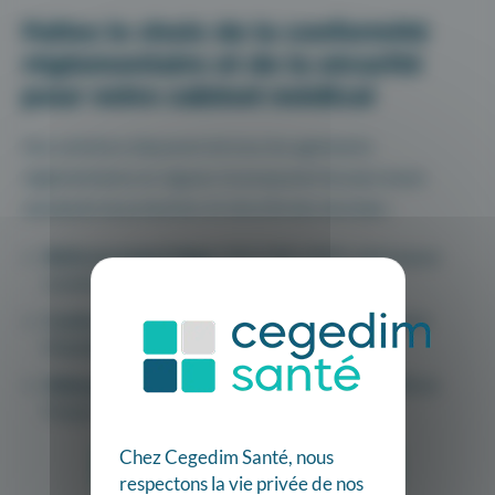
Faites le choix de la conformité
réglementaire et de la sécurité
pour votre cabinet médical
Nos solutions disposent de tous les agréments
réglementaires en vigueur et proposent les plus hauts
standards de protection et sécurité des données :
Référencement Ségur
(INS, MSS, DMP, ordonnance
numérique, …).
Conformité
au programme
PRO-PS
de l’Assurance
Maladie (SESAM-Vitale, téléservices, …).
Hébergement agréé de données de santé
(HDS) en
France.
Chez Cegedim Santé, nous
Trouver le logiciel qui me convient
respectons la vie privée de nos