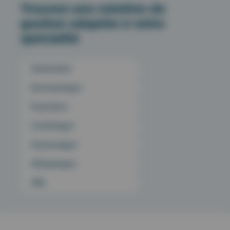
Trouvez une solution de
gestion adaptée à votre
spécialité
Généraliste
Dermatologue
Psychiatre
Cardiologue
Gynécologue
Allergologue
ORL