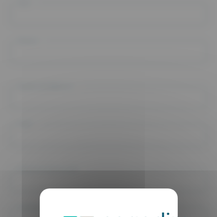
Nom *
Prénom *
Numéro de téléphone *
Email *
Adresse Professionnelle *
Code postal *