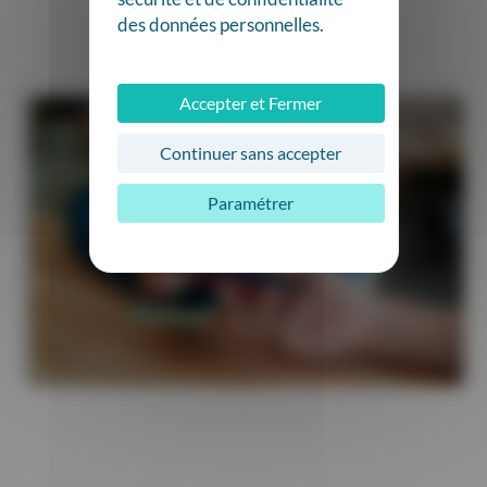
A
des données personnelles.
l
t
e
Accepter et Fermer
r
n
Continuer sans accepter
a
t
Paramétrer
i
v
e
: