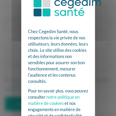
Ville *
Chez Cegedim Santé, nous
respectons la vie privée de nos
Votre pratique *
utilisateurs, leurs données, leurs
choix. Le site utilise des cookies
et des informations non
sensibles pour assurer son bon
fonctionnement, mesurer
l'audience et les contenus
consultés.
J’accepte que mes informations personnelles saisies soient utilisées dans le cadre de la
prise de contact.
Pour en savoir plus, vous pouvez
Consulter la politique de protection des données
consulter
notre politique en
matière de cookies
et nos
Envoyer mon message
engagements en matière de
sécurité et de confidentialité