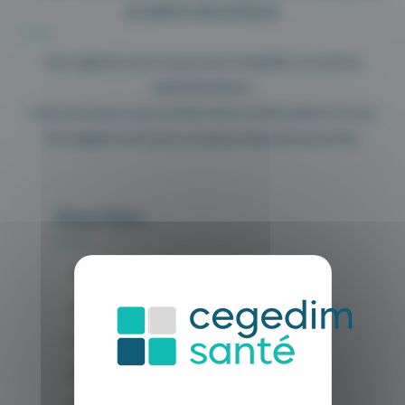
à votre structure
Nos logiciels sont conçus pour simplifier vos tâches
administratives,
mais aussi pour vous assister dans la facturation et vous
faire gagner du temps à chaque étape de la journée.
Vous êtes…
Assurance-Prévoyance
Assurance-Santé
Clinique médicale
DNS