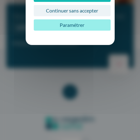
Continuer sans accepter
Vous souhaitez
en savoir plus
sur nos
Paramétrer
solutions ?
N’hésitez pas à nous contacter !