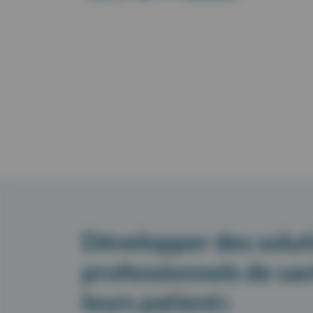
Développer des solut
professionnels de san
leurs patient
s