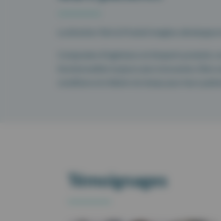
La direction Tech & Produit imagine, développe et
Composées d’ingénieurs et d’experts produits, no
fonctionnalités toujours plus innovantes. Elles so
conditions et à libérer du temps pour leurs patie
Témoignages