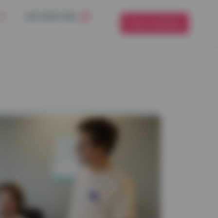
RECHERCHER
Nous contacter
RO
RISE ET SECTEUR PUBLIC
MATÉRIEL ET SERVICES
ce prévoyance
Équipement informatique
ités Territoriales
Offre Télésecrétariat
ce santé
Claude Bernard
se – Santé au travail
n
étariat