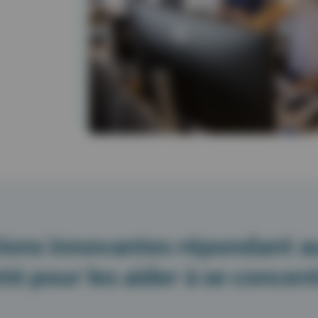
ions innovantes répondant a
té pour les aider à se concent