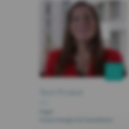
Tech-Produit
Magali
Product Manager LGC Paramédicaux