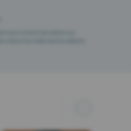
.
teurs pour concevoir des solutions aux
der à exercer leur métier dans les meilleures