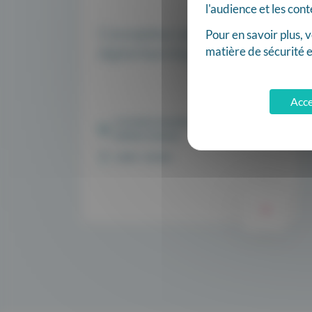
l'audience et les con
Concepteur pédagogique
Pour en savoir plus,
digital learning H/F
matière de sécurité e
Acce
CONTRAT D'ALTERNANCE (PRO,
APPRENTISSAGE)
12000
RODEZ